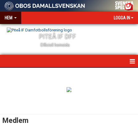
HEM
LOGGA IN
PITEÅ IF DFF
Officiell hemsida
HEM
NYHETER
VÅR VÄRDEGRUND
OM KLUBBEN
Medlem
KONTAKT