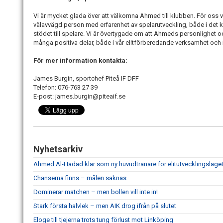
Vi är mycket glada över att välkomna Ahmed till klubben. För oss var 
välavvägd person med erfarenhet av spelarutveckling, både i det kol
stödet till spelare. Vi är övertygade om att Ahmeds personlighet
många positiva delar, både i vår elitförberedande verksamhet och i
För mer information kontakta:
James Burgin, sportchef Piteå IF DFF
Telefon: 076-763 27 39
E-post: james.burgin@piteaif.se
Nyhetsarkiv
Ahmed Al-Hadad klar som ny huvudtränare för elitutvecklingslage
Chanserna finns – målen saknas
Dominerar matchen – men bollen vill inte in!
Stark första halvlek – men AIK drog ifrån på slutet
Eloge till tjejerna trots tung förlust mot Linköping