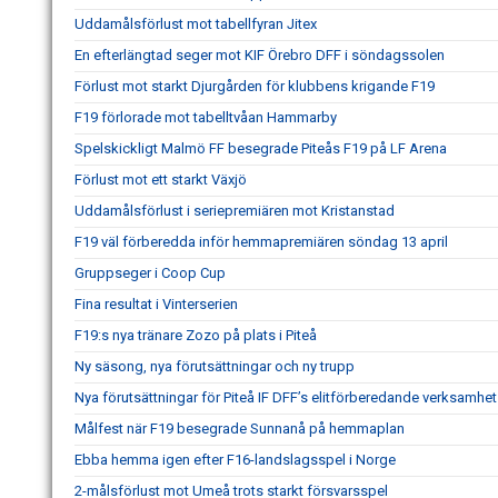
Uddamålsförlust mot tabellfyran Jitex
En efterlängtad seger mot KIF Örebro DFF i söndagssolen
Förlust mot starkt Djurgården för klubbens krigande F19
F19 förlorade mot tabelltvåan Hammarby
Spelskickligt Malmö FF besegrade Piteås F19 på LF Arena
Förlust mot ett starkt Växjö
Uddamålsförlust i seriepremiären mot Kristanstad
F19 väl förberedda inför hemmapremiären söndag 13 april
Gruppseger i Coop Cup
Fina resultat i Vinterserien
F19:s nya tränare Zozo på plats i Piteå
Ny säsong, nya förutsättningar och ny trupp
Nya förutsättningar för Piteå IF DFF’s elitförberedande verksamhe
Målfest när F19 besegrade Sunnanå på hemmaplan
Ebba hemma igen efter F16-landslagsspel i Norge
2-målsförlust mot Umeå trots starkt försvarsspel