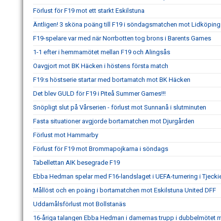
Förlust för F19 mot ett starkt Eskilstuna
Äntligen! 3 sköna poäng till F19 i söndagsmatchen mot Lidköping
F19-spelare var med när Norrbotten tog brons i Barents Games
1-1 efter i hemmamötet mellan F19 och Alingsås
Oavgjort mot BK Häcken i höstens första match
F19:s höstserie startar med bortamatch mot BK Häcken
Det blev GULD för F19 i Piteå Summer Games!!!
Snöpligt slut på Vårserien - förlust mot Sunnanå i slutminuten
Fasta situationer avgjorde bortamatchen mot Djurgården
Förlust mot Hammarby
Förlust för F19 mot Brommapojkarna i söndags
Tabellettan AIK besegrade F19
Ebba Hedman spelar med F16-landslaget i UEFA-turnering i Tjecki
Mållöst och en poäng i bortamatchen mot Eskilstuna United DFF
Uddamålsförlust mot Bollstanäs
16-åriga talangen Ebba Hedman i damernas trupp i dubbelmötet 