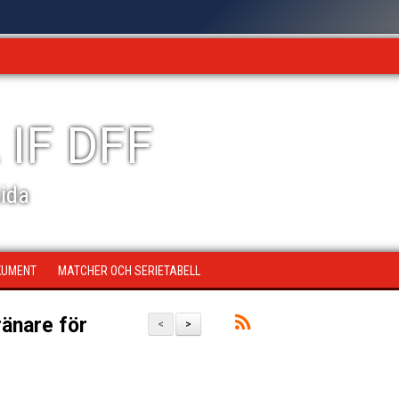
 IF DFF
sida
KUMENT
MATCHER OCH SERIETABELL
änare för
<
>