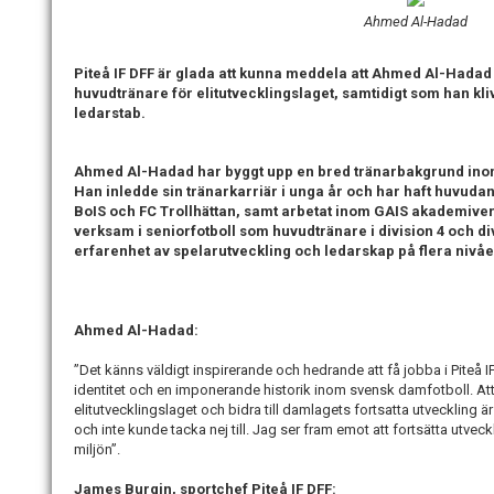
Ahmed Al-Hadad
Piteå IF DFF är glada att kunna meddela att Ahmed Al-Hadad h
huvudtränare för elitutvecklingslaget, samtidigt som han kliv
ledarstab.
Ahmed Al-Hadad har byggt upp en bred tränarbakgrund ino
Han inledde sin tränarkarriär i unga år och har haft huvudan
BoIS och FC Trollhättan, samt arbetat inom GAIS akademiver
verksam i seniorfotboll som huvudtränare i division 4 och div
erfarenhet av spelarutveckling och ledarskap på flera nivåe
Ahmed Al-Hadad:
”Det känns väldigt inspirerande och hedrande att få jobba i Piteå I
identitet och en imponerande historik inom svensk damfotboll. Att
elitutvecklingslaget och bidra till damlagets fortsatta utveckling 
och inte kunde tacka nej till. Jag ser fram emot att fortsätta utvec
miljön”.
James Burgin, sportchef Piteå IF DFF: