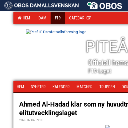
HEM
DAM
F19
CAFÉBAR
PITEÅ
Officiell hem
F19-Laget
HEM
NYHETER
KALENDER
MATCHER
TRUPPEN
DO
Ahmed Al-Hadad klar som ny huvudtr
elitutvecklingslaget
2026-02-04 09:00