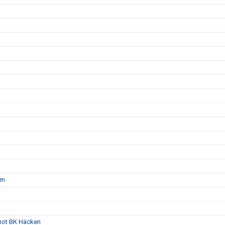
en
mot BK Häcken