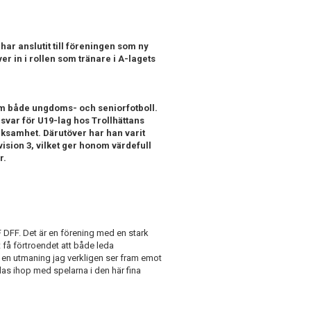
ar anslutit till föreningen som ny
er in i rollen som tränare i A-lagets
m både ungdoms- och seniorfotboll.
svar för U19-lag hos Trollhättans
ksamhet. Därutöver har han varit
ision 3, vilket ger honom värdefull
r.
F DFF. Det är en förening med en stark
 få förtroendet att både leda
är en utmaning jag verkligen ser fram emot
klas ihop med spelarna i den här fina