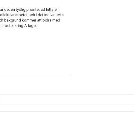
det en tydlig prioritet att hitta en
lektiva arbetet och i det individuella
 och bakgrund kommer att bidra med
 arbetet kring A-laget.
t