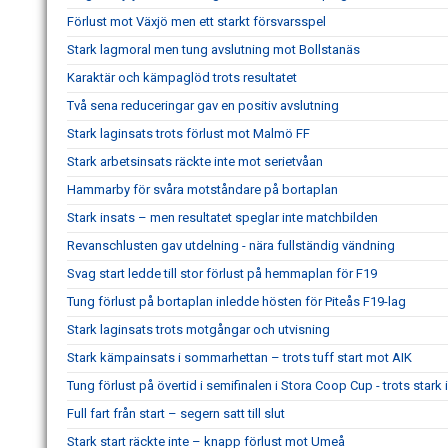
Förlust mot Växjö men ett starkt försvarsspel
Stark lagmoral men tung avslutning mot Bollstanäs
Karaktär och kämpaglöd trots resultatet
Två sena reduceringar gav en positiv avslutning
Stark laginsats trots förlust mot Malmö FF
Stark arbetsinsats räckte inte mot serietvåan
Hammarby för svåra motståndare på bortaplan
Stark insats – men resultatet speglar inte matchbilden
Revanschlusten gav utdelning - nära fullständig vändning
Svag start ledde till stor förlust på hemmaplan för F19
Tung förlust på bortaplan inledde hösten för Piteås F19-lag
Stark laginsats trots motgångar och utvisning
Stark kämpainsats i sommarhettan – trots tuff start mot AIK
Tung förlust på övertid i semifinalen i Stora Coop Cup - trots stark 
Full fart från start – segern satt till slut
Stark start räckte inte – knapp förlust mot Umeå