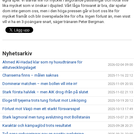
egna spel. Vi slarvar lite för mycket i avgörande passningar och hotar inte
lika mycket som vi önskar i djupled. Vårt låga försvaret är bra, där spelar
dom inte genom oss, men i den höga pressen går vi bort oss lite för
mycket framåt och blir överspelade lite för ofta. Ingen förlust än, men visst
vill vi ha en 3-poängare snart, säger tränaren Peter Bergman.
Nyhetsarkiv
Ahmed Al-Hadad klar som ny huvudtränare för
2026-02-04 09:00
elitutvecklingslaget
Chanserna finns – målen saknas
2025-11-16 22:12
Dominerar matchen – men bollen vill inte in!
2025-11-09 20:55
Stark första halvlek – men AIK drog ifrån på slutet
2025-11-02 21:13
Eloge till tjejerna trots tung förlust mot Linköping
2025-10-19 20:12
Förlust mot Växjö men ett starkt försvarsspel
2025-10-13 17:49
Stark lagmoral men tung avslutning mot Bollstanäs
2025-10-07 21:28
Karaktär och kämpaglöd trots resultatet
2025-09-28 20:21
Två sena reduceringar gav en positiv avslutning