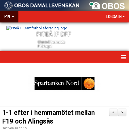
F19
LOGGA IN
PITEÅ IF DFF
Officiell hemsida
F19-Laget
HEM
NYHETER
KALENDER
MATCHER
1-1 efter i hemmamötet mellan
<
>
TRUPPEN
F19 och Alingsås
2024-08-18 20:10