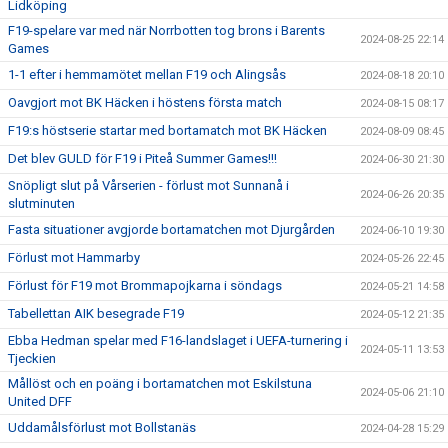
Lidköping
F19-spelare var med när Norrbotten tog brons i Barents
2024-08-25 22:14
Games
1-1 efter i hemmamötet mellan F19 och Alingsås
2024-08-18 20:10
Oavgjort mot BK Häcken i höstens första match
2024-08-15 08:17
F19:s höstserie startar med bortamatch mot BK Häcken
2024-08-09 08:45
Det blev GULD för F19 i Piteå Summer Games!!!
2024-06-30 21:30
Snöpligt slut på Vårserien - förlust mot Sunnanå i
2024-06-26 20:35
slutminuten
Fasta situationer avgjorde bortamatchen mot Djurgården
2024-06-10 19:30
Förlust mot Hammarby
2024-05-26 22:45
Förlust för F19 mot Brommapojkarna i söndags
2024-05-21 14:58
Tabellettan AIK besegrade F19
2024-05-12 21:35
Ebba Hedman spelar med F16-landslaget i UEFA-turnering i
2024-05-11 13:53
Tjeckien
Mållöst och en poäng i bortamatchen mot Eskilstuna
2024-05-06 21:10
United DFF
Uddamålsförlust mot Bollstanäs
2024-04-28 15:29