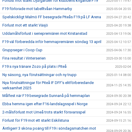
Förlust mot starkt Djurgården för klubbens krigande F19
2025-05-11 19:47
F19 förlorade mot tabelltvåan Hammarby
2025-05-04 20:55
Spelskickligt Malmö FF besegrade Piteås F19 på LF Arena
2025-04-27 20:42
Förlust mot ett starkt Växjö
2025-04-20 19:38
Uddamålsförlust i seriepremiären mot Kristanstad
2025-04-13 19:06
F19 väl förberedda inför hemmapremiären söndag 13 april
2025-04-12 10:57
Gruppseger i Coop Cup
2025-04-06 17:30
Fina resultat i Vinterserien
2025-03-30 15:00
F19:s nya tränare Zozo på plats i Piteå
2025-02-04
Ny säsong, nya förutsättningar och ny trupp
2025-01-14 08:00
Nya förutsättningar för Piteå IF DFF’s elitförberedande
2024-11-25 14:35
verksamhet 2025
Målfest när F19 besegrade Sunnanå på hemmaplan
2024-09-30 20:38
Ebba hemma igen efter F16-landslagsspel i Norge
2024-09-24 22:12
2-målsförlust mot Umeå trots starkt försvarsspel
2024-09-24 16:55
Förlust för F19 mot ett starkt Eskilstuna
2024-09-15 21:16
Äntligen! 3 sköna poäng till F19 i söndagsmatchen mot
2024-09-09 20:36