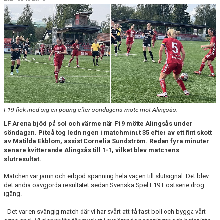
DOKUMENT
MATCHER OCH SERIETABELL
F19 fick med sig en poäng efter söndagens möte mot Alingsås.
LF Arena bjöd på sol och värme när F19 mötte Alingsås under
söndagen. Piteå tog ledningen i matchminut 35 efter av ett fint skott
av Matilda Ekblom, assist Cornelia Sundström. Redan fyra minuter
senare kvitterande Alingsås till 1-1, vilket blev matchens
slutresultat.
Matchen var jämn och erbjöd spänning hela vägen till slutsignal. Det blev
det andra oavgjorda resultatet sedan Svenska Spel F19 Höstserie drog
igång.
- Det var en svängig match där vi har svårt att få fast boll och bygga vårt