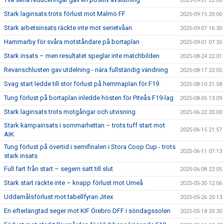
2025-09-21 22:00
Stark laginsats trots förlust mot Malmö FF
2025-09-15 20:00
Stark arbetsinsats räckte inte mot serietvåan
2025-09-07 16:30
Hammarby för svåra motståndare på bortaplan
2025-09-01 07:35
Stark insats – men resultatet speglar inte matchbilden
2025-08-24 22:01
Revanschlusten gav utdelning - nära fullständig vändning
2025-08-17 22:05
Svag start ledde till stor förlust på hemmaplan för F19
2025-08-10 21:58
Tung förlust på bortaplan inledde hösten för Piteås F19-lag
2025-08-05 13:09
Stark laginsats trots motgångar och utvisning
2025-06-22 20:00
Stark kämpainsats i sommarhettan – trots tuff start mot
2025-06-15 21:57
AIK
Tung förlust på övertid i semifinalen i Stora Coop Cup - trots
2025-06-11 07:13
stark insats
Full fart från start – segern satt till slut
2025-06-08 22:05
Stark start räckte inte – knapp förlust mot Umeå
2025-05-30 12:06
Uddamålsförlust mot tabellfyran Jitex
2025-05-26 20:13
En efterlängtad seger mot KIF Örebro DFF i söndagssolen
2025-05-18 20:30