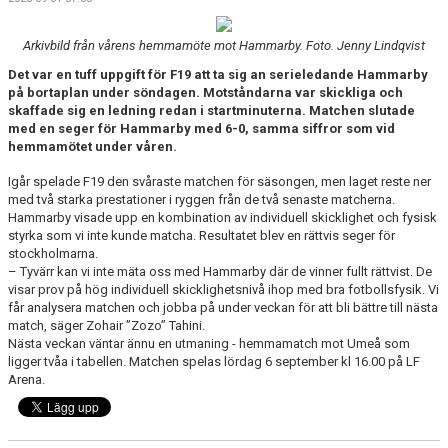
DOKUMENT
Arkivbild från vårens hemmamöte mot Hammarby. Foto. Jenny Lindqvist
MATCHER OCH SERIETABELL
Det var en tuff uppgift för F19 att ta sig an serieledande Hammarby
på bortaplan under söndagen. Motståndarna var skickliga och
skaffade sig en ledning redan i startminuterna. Matchen slutade
med en seger för Hammarby med 6-0, samma siffror som vid
hemmamötet under våren.
Igår spelade F19 den svåraste matchen för säsongen, men laget reste ner
med två starka prestationer i ryggen från de två senaste matcherna.
Hammarby visade upp en kombination av individuell skicklighet och fysisk
styrka som vi inte kunde matcha. Resultatet blev en rättvis seger för
stockholmarna.
– Tyvärr kan vi inte mäta oss med Hammarby där de vinner fullt rättvist. De
visar prov på hög individuell skicklighetsnivå ihop med bra fotbollsfysik. Vi
får analysera matchen och jobba på under veckan för att bli bättre till nästa
match, säger Zohair ”Zozo” Tahini.
Nästa veckan väntar ännu en utmaning - hemmamatch mot Umeå som
ligger tvåa i tabellen. Matchen spelas lördag 6 september kl 16.00 på LF
Arena.