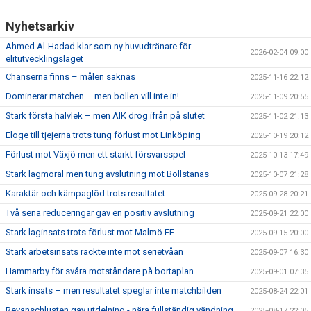
Nyhetsarkiv
Ahmed Al-Hadad klar som ny huvudtränare för
2026-02-04 09:00
elitutvecklingslaget
Chanserna finns – målen saknas
2025-11-16 22:12
Dominerar matchen – men bollen vill inte in!
2025-11-09 20:55
Stark första halvlek – men AIK drog ifrån på slutet
2025-11-02 21:13
Eloge till tjejerna trots tung förlust mot Linköping
2025-10-19 20:12
Förlust mot Växjö men ett starkt försvarsspel
2025-10-13 17:49
Stark lagmoral men tung avslutning mot Bollstanäs
2025-10-07 21:28
Karaktär och kämpaglöd trots resultatet
2025-09-28 20:21
Två sena reduceringar gav en positiv avslutning
2025-09-21 22:00
Stark laginsats trots förlust mot Malmö FF
2025-09-15 20:00
Stark arbetsinsats räckte inte mot serietvåan
2025-09-07 16:30
Hammarby för svåra motståndare på bortaplan
2025-09-01 07:35
Stark insats – men resultatet speglar inte matchbilden
2025-08-24 22:01
Revanschlusten gav utdelning - nära fullständig vändning
2025-08-17 22:05