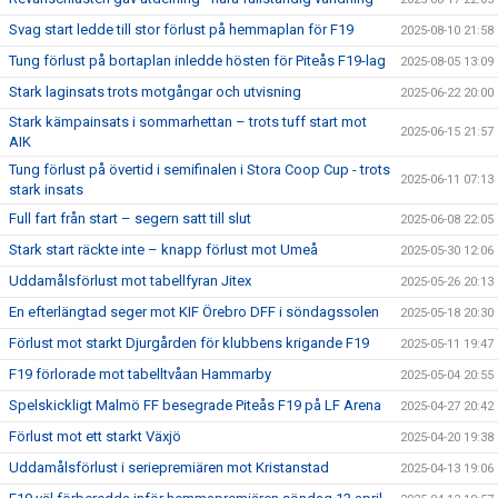
Svag start ledde till stor förlust på hemmaplan för F19
2025-08-10 21:58
Tung förlust på bortaplan inledde hösten för Piteås F19-lag
2025-08-05 13:09
Stark laginsats trots motgångar och utvisning
2025-06-22 20:00
Stark kämpainsats i sommarhettan – trots tuff start mot
2025-06-15 21:57
AIK
Tung förlust på övertid i semifinalen i Stora Coop Cup - trots
2025-06-11 07:13
stark insats
Full fart från start – segern satt till slut
2025-06-08 22:05
Stark start räckte inte – knapp förlust mot Umeå
2025-05-30 12:06
Uddamålsförlust mot tabellfyran Jitex
2025-05-26 20:13
En efterlängtad seger mot KIF Örebro DFF i söndagssolen
2025-05-18 20:30
Förlust mot starkt Djurgården för klubbens krigande F19
2025-05-11 19:47
F19 förlorade mot tabelltvåan Hammarby
2025-05-04 20:55
Spelskickligt Malmö FF besegrade Piteås F19 på LF Arena
2025-04-27 20:42
Förlust mot ett starkt Växjö
2025-04-20 19:38
Uddamålsförlust i seriepremiären mot Kristanstad
2025-04-13 19:06