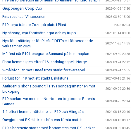
F19 väl förberedda inför hemmapremiären söndag 13 april
2025-04-12 10:57
Gruppseger i Coop Cup
2025-04-06 17:30
Fina resultat i Vinterserien
2025-03-30 15:00
F19:s nya tränare Zozo på plats i Piteå
2025-02-04
Ny säsong, nya förutsättningar och ny trupp
2025-01-14 08:00
Nya förutsättningar för Piteå IF DFF’s elitförberedande
2024-11-25 14:35
verksamhet 2025
Målfest när F19 besegrade Sunnanå på hemmaplan
2024-09-30 20:38
Ebba hemma igen efter F16-landslagsspel i Norge
2024-09-24 22:12
2-målsförlust mot Umeå trots starkt försvarsspel
2024-09-24 16:55
Förlust för F19 mot ett starkt Eskilstuna
2024-09-15 21:16
Äntligen! 3 sköna poäng till F19 i söndagsmatchen mot
2024-09-09 20:36
Lidköping
F19-spelare var med när Norrbotten tog brons i Barents
2024-08-25 22:14
Games
1-1 efter i hemmamötet mellan F19 och Alingsås
2024-08-18 20:10
Oavgjort mot BK Häcken i höstens första match
2024-08-15 08:17
F19:s höstserie startar med bortamatch mot BK Häcken
2024-08-09 08:45