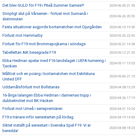
Det blev GULD för F19 i Piteå Summer Games!!!
2024-06-30 21:30
Snöpligt slut på Vårserien - förlust mot Sunnanå i
2024-06-26 20:35
slutminuten
Fasta situationer avgjorde bortamatchen mot Djurgården
2024-06-10 19:30
Förlust mot Hammarby
2024-05-26 22:45
Förlust för F19 mot Brommapojkarna i söndags
2024-05-21 14:58
Tabellettan AIK besegrade F19
2024-05-12 21:35
Ebba Hedman spelar med F16-landslaget i UEFA-turnering i
2024-05-11 13:53
Tjeckien
Mållöst och en poäng i bortamatchen mot Eskilstuna
2024-05-06 21:10
United DFF
Uddamålsförlust mot Bollstanäs
2024-04-28 15:29
16-åriga talangen Ebba Hedman i damernas trupp i
2024-04-26 17:19
dubbelmötet mot BK Häcken
Förlust mot Umeå i seriepremiären
2024-04-21 10:24
F19:s tränare inför seriestarten på lördag
2024-04-19 14:00
Siktet inställt på seriestart i Svenska Spel F19. Vi är
2024-04-08 18:23
beredda!