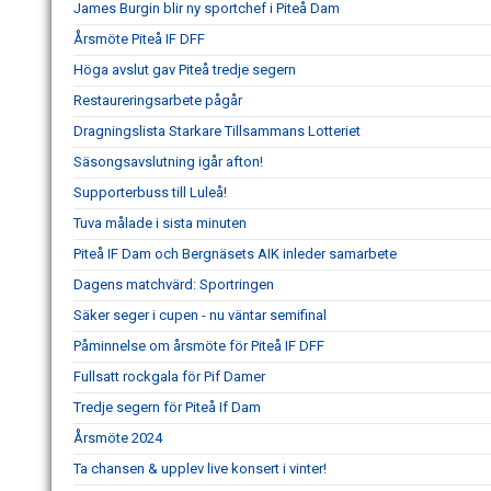
James Burgin blir ny sportchef i Piteå Dam
Årsmöte Piteå IF DFF
Höga avslut gav Piteå tredje segern
Restaureringsarbete pågår
Dragningslista Starkare Tillsammans Lotteriet
Säsongsavslutning igår afton!
Supporterbuss till Luleå!
Tuva målade i sista minuten
Piteå IF Dam och Bergnäsets AIK inleder samarbete
Dagens matchvärd: Sportringen
Säker seger i cupen - nu väntar semifinal
Påminnelse om årsmöte för Piteå IF DFF
Fullsatt rockgala för Pif Damer
Tredje segern för Piteå If Dam
Årsmöte 2024
Ta chansen & upplev live konsert i vinter!