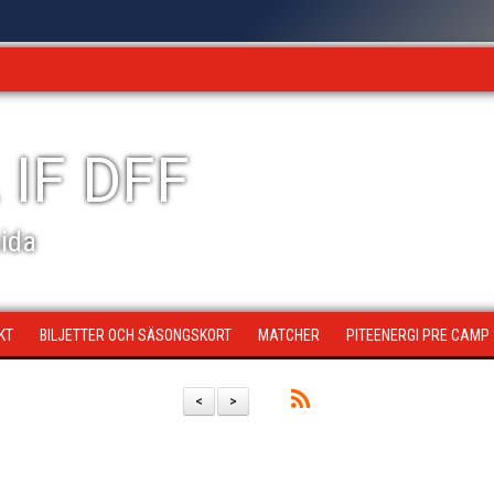
 IF DFF
sida
KT
BILJETTER OCH SÄSONGSKORT
MATCHER
PITEENERGI PRE CAMP
<
>