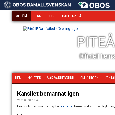
HEM
DAM
F19
CAFÉBAR
PITEÅ
Officiell hem
HEM
NYHETER
VÅR VÄRDEGRUND
OM KLUBBEN
KONTA
Kansliet bemannat igen
2023-08-04 13:26
Från och med måndag 7/8 är
kansliet
bemannat som vanligt igen,