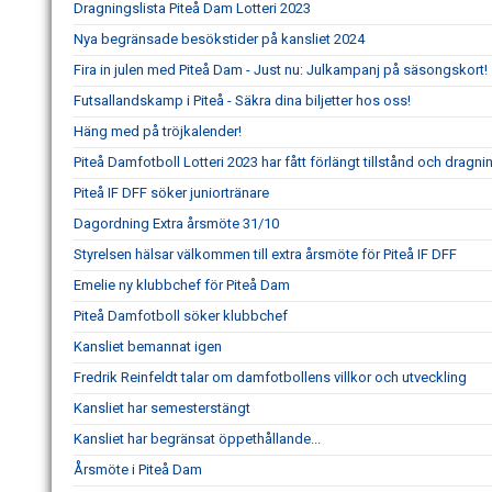
Dragningslista Piteå Dam Lotteri 2023
Nya begränsade besökstider på kansliet 2024
Fira in julen med Piteå Dam - Just nu: Julkampanj på säsongskort!
Futsallandskamp i Piteå - Säkra dina biljetter hos oss!
Häng med på tröjkalender!
Piteå Damfotboll Lotteri 2023 har fått förlängt tillstånd och dragni
Piteå IF DFF söker juniortränare
Dagordning Extra årsmöte 31/10
Styrelsen hälsar välkommen till extra årsmöte för Piteå IF DFF
Emelie ny klubbchef för Piteå Dam
Piteå Damfotboll söker klubbchef
Kansliet bemannat igen
Fredrik Reinfeldt talar om damfotbollens villkor och utveckling
Kansliet har semesterstängt
Kansliet har begränsat öppethållande...
Årsmöte i Piteå Dam