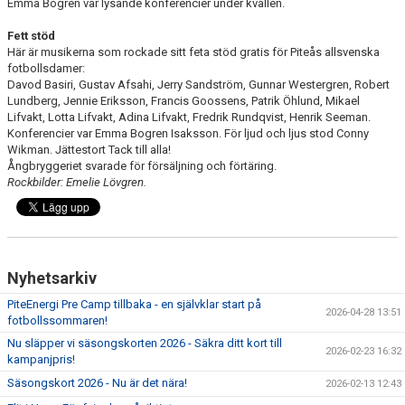
Emma Bogren var lysande konferencier under kvällen.
Fett stöd
Här är musikerna som rockade sitt feta stöd gratis för Piteås allsvenska
fotbollsdamer:
Davod Basiri, Gustav Afsahi, Jerry Sandström, Gunnar Westergren, Robert
Lundberg, Jennie Eriksson, Francis Goossens, Patrik Öhlund, Mikael
Lifvakt, Lotta Lifvakt, Adina Lifvakt, Fredrik Rundqvist, Henrik Seeman.
Konferencier var Emma Bogren Isaksson. För ljud och ljus stod Conny
Wikman. Jättestort Tack till alla!
Ångbryggeriet svarade för försäljning och förtäring.
Rockbilder: Emelie Lövgren.
Nyhetsarkiv
PiteEnergi Pre Camp tillbaka - en självklar start på
2026-04-28 13:51
fotbollssommaren!
Nu släpper vi säsongskorten 2026 - Säkra ditt kort till
2026-02-23 16:32
kampanjpris!
Säsongskort 2026 - Nu är det nära!
2026-02-13 12:43