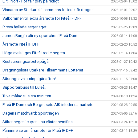
Elit i Norr - För fair play på riktigt
2026-02-04 15:02
Vinnarna av Starkare tillsammans-lotteriet är dragna!
2025-12-01 09:07
Välkommen till extra årsmöte för Piteå IF DFF
2025-10-08 11:32
Pireva hyllade segerlaget
2025-05-25 19:09
James Burgin blir ny sportchef i Piteå Dam
2025-05-14 14:00
Årsmöte Piteå IF DFF
2025-02-20 10:52
Höga avslut gav Piteå tredje segern
2025-02-14 17:04
Restaureringsarbete pågår
2025-01-27 10:42
Dragningslista Starkare Tillsammans Lotteriet
2024-11-16 09:42
Säsongsavslutning igår afton!
2024-11-15 07:00
Supporterbuss till Luleå!
2024-08-23 16:47
Tuva målade i sista minuten
2024-08-18 11:24
Piteå IF Dam och Bergnäsets AIK inleder samarbete
2024-05-23 09:55
Dagens matchvärd: Sportringen
2024-05-05 22:16
Säker seger i cupen - nu väntar semifinal
2024-03-24 18:10
Påminnelse om årsmöte för Piteå IF DFF
2024-03-11 15:39