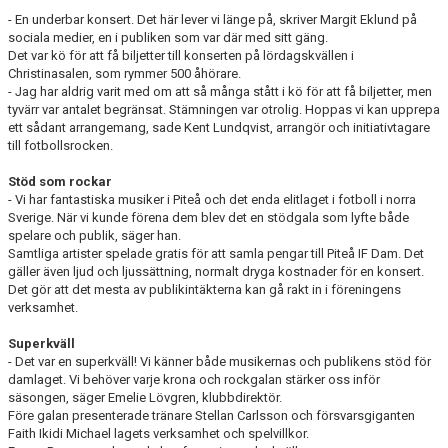
- En underbar konsert. Det här lever vi länge på, skriver Margit Eklund på
sociala medier, en i publiken som var där med sitt gäng.
Det var kö för att få biljetter till konserten på lördagskvällen i
Christinasalen, som rymmer 500 åhörare.
- Jag har aldrig varit med om att så många stått i kö för att få biljetter, men
tyvärr var antalet begränsat. Stämningen var otrolig. Hoppas vi kan upprepa
ett sådant arrangemang, sade Kent Lundqvist, arrangör och initiativtagare
till fotbollsrocken.
Stöd som rockar
- Vi har fantastiska musiker i Piteå och det enda elitlaget i fotboll i norra
Sverige. När vi kunde förena dem blev det en stödgala som lyfte både
spelare och publik, säger han.
Samtliga artister spelade gratis för att samla pengar till Piteå IF Dam. Det
gäller även ljud och ljussättning, normalt dryga kostnader för en konsert.
Det gör att det mesta av publikintäkterna kan gå rakt in i föreningens
verksamhet.
Superkväll
- Det var en superkväll! Vi känner både musikernas och publikens stöd för
damlaget. Vi behöver varje krona och rockgalan stärker oss inför
säsongen, säger Emelie Lövgren, klubbdirektör.
Före galan presenterade tränare Stellan Carlsson och försvarsgiganten
Faith Ikidi Michael lagets verksamhet och spelvillkor.