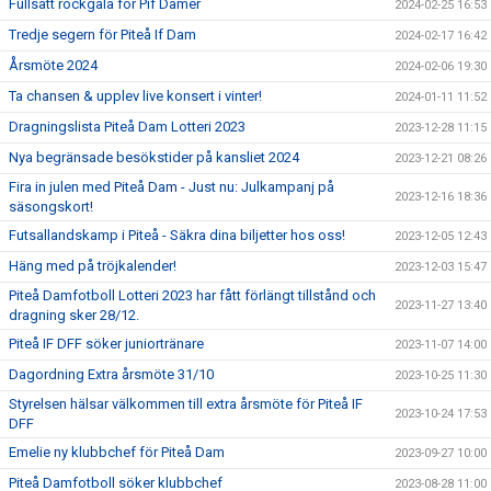
Fullsatt rockgala för Pif Damer
2024-02-25 16:53
Tredje segern för Piteå If Dam
2024-02-17 16:42
Årsmöte 2024
2024-02-06 19:30
Ta chansen & upplev live konsert i vinter!
2024-01-11 11:52
Dragningslista Piteå Dam Lotteri 2023
2023-12-28 11:15
Nya begränsade besökstider på kansliet 2024
2023-12-21 08:26
Fira in julen med Piteå Dam - Just nu: Julkampanj på
2023-12-16 18:36
säsongskort!
Futsallandskamp i Piteå - Säkra dina biljetter hos oss!
2023-12-05 12:43
Häng med på tröjkalender!
2023-12-03 15:47
Piteå Damfotboll Lotteri 2023 har fått förlängt tillstånd och
2023-11-27 13:40
dragning sker 28/12.
Piteå IF DFF söker juniortränare
2023-11-07 14:00
Dagordning Extra årsmöte 31/10
2023-10-25 11:30
Styrelsen hälsar välkommen till extra årsmöte för Piteå IF
2023-10-24 17:53
DFF
Emelie ny klubbchef för Piteå Dam
2023-09-27 10:00
Piteå Damfotboll söker klubbchef
2023-08-28 11:00