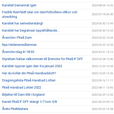
Kansliet bemannat igen
2023-08-04 13:26
Fredrik Reinfeldt talar om damfotbollens villkor och
2023-07-18 06:30
utveckling
Kansliet har semesterstängt
2023-06-30 15:49
Kansliet har begränsat öppethållande...
2023-05-30 15:53
Årsmöte i Piteå Dam
2023-03-22 10:44
Nya Hedersmedlemmar
2023-03-22 10:33
Årsmöte idag kl 18:30
2023-03-21 16:12
Styrelsen hälsar välkommen till årsmöte för Piteå IF DFF
2023-02-28 12:06
Kansliet öppnar igen den 9:e januari 2023
2022-12-23 10:34
Har du kollat din Piteå Havsbadslott?
2022-10-04 15:26
Dragningslista Piteå Havsbad Lotteri
2022-09-16 11:11
Piteå Havsbad Lotteri 2022
2022-08-11 13:45
Biljetter till Dam-EM i England
2022-06-29 12:35
Kansli Piteå IF DFF stängt 1/7 tom 5/8
2022-06-29 09:15
Årets PiteMästare
2022-05-22 14:28