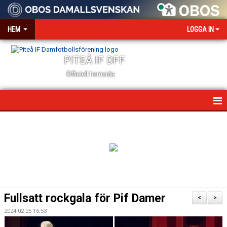
HEM
LOGGA IN
PITEÅ IF DFF
Officiell hemsida
HEM
NYHETER
VÅR VÄRDEGRUND
OM KLUBBEN
Fullsatt rockgala för Pif Damer
<
>
KONTAKT
2024-02-25 16:53